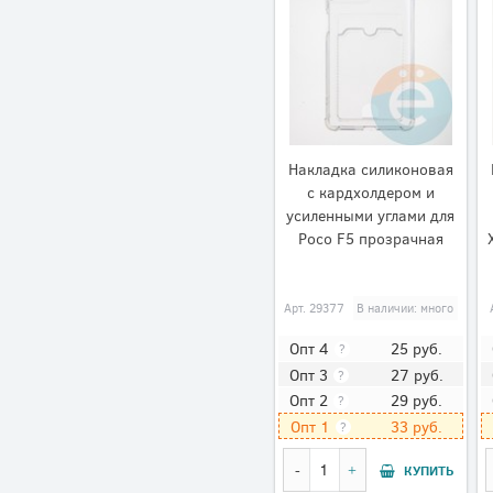
Накладка силиконовая
с кардхолдером и
усиленными углами для
Poco F5 прозрачная
Арт.
29377
В наличии: много
25
руб.
Опт 4
?
27
руб.
Опт 3
?
29
руб.
Опт 2
?
33
руб.
Опт 1
?
КУПИТЬ