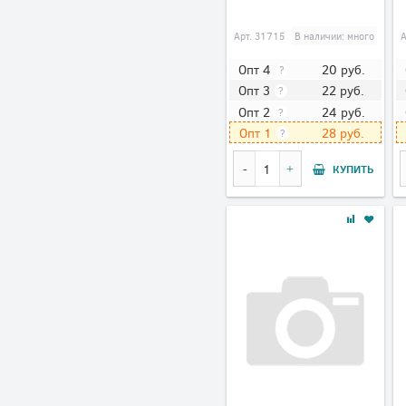
Арт.
31715
В наличии: много
20
руб.
Опт 4
?
22
руб.
Опт 3
?
24
руб.
Опт 2
?
28
руб.
Опт 1
?
КУПИТЬ