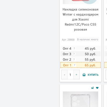
Накладка силиконовая
Winter с кардхолдером
для Xiaomi
Redmi12C/Poco C55
розовая
Арт.
29868
В наличии: много
45
руб.
Опт 4
?
50
руб.
Опт 3
?
55
руб.
Опт 2
?
65
руб.
Опт 1
?
КУПИТЬ