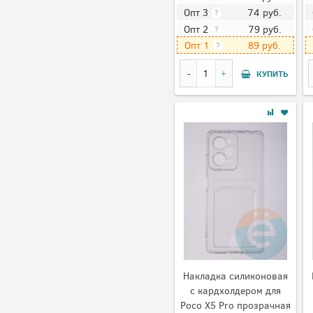
74
руб.
Опт 3
?
79
руб.
Опт 2
?
89
руб.
Опт 1
?
КУПИТЬ
Накладка силиконовая
с кардхолдером для
Poco X5 Pro прозрачная