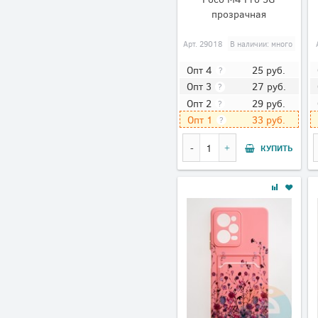
прозрачная
Арт.
29018
В наличии: много
25
руб.
Опт 4
?
27
руб.
Опт 3
?
29
руб.
Опт 2
?
33
руб.
Опт 1
?
КУПИТЬ