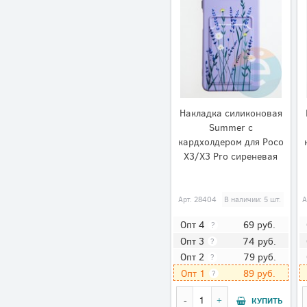
Накладка силиконовая
Summer с
кардхолдером для Poco
X3/X3 Pro сиреневая
Арт.
28404
В наличии: 5 шт.
А
69
руб.
Опт 4
?
74
руб.
Опт 3
?
79
руб.
Опт 2
?
89
руб.
Опт 1
?
КУПИТЬ