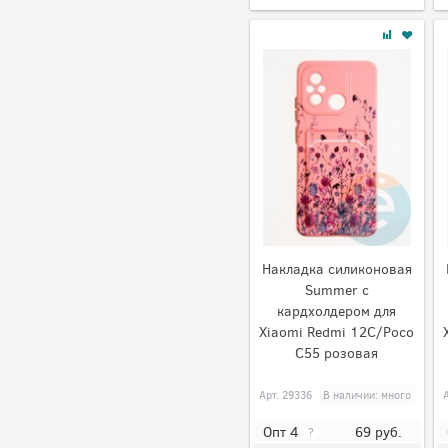
Накладка силиконовая
Summer с
кардхолдером для
Xiaomi Redmi 12C/Poco
C55 розовая
Арт.
29336
В наличии: много
69
руб.
Опт 4
?