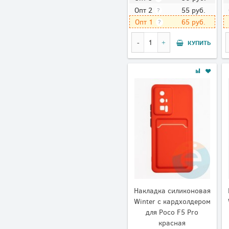
55
руб.
Опт 2
?
65
руб.
Опт 1
?
КУПИТЬ
Накладка силиконовая
Winter с кардхолдером
для Poco F5 Pro
красная