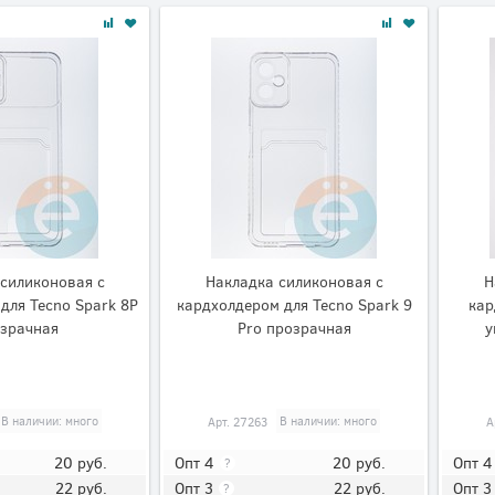
силиконовая с
Накладка силиконовая с
Н
для Tecno Spark 8P
кардхолдером для Tecno Spark 9
кар
зрачная
Pro прозрачная
у
В наличии: много
Арт.
27263
В наличии: много
А
20
руб.
20
руб.
Опт 4
Опт 4
?
22
руб.
22
руб.
Опт 3
Опт 3
?