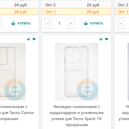
24
руб.
24
руб.
Опт 2
Опт 2
?
28
руб.
28
руб.
Опт 1
Опт 1
?
КУПИТЬ
КУПИТЬ
силиконовая с
Накладка силиконовая с
Н
 для Tecno Camon
кардхолдером и усиленными
кар
розрачная
углами для Tecno Spark 10
углам
прозрачная