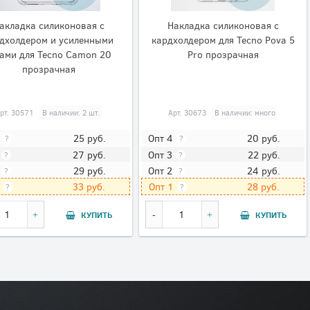
акладка силиконовая с
Накладка силиконовая с
дхолдером и усиленными
кардхолдером для Tecno Pova 5
лами для Tecno Camon 20
Pro прозрачная
прозрачная
рт.
30571
В наличии: 2 шт.
Арт.
30673
В наличии: много
25
руб.
20
руб.
Опт 4
?
?
27
руб.
22
руб.
Опт 3
?
?
29
руб.
24
руб.
Опт 2
?
?
33
руб.
28
руб.
Опт 1
?
?
КУПИТЬ
КУПИТЬ