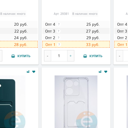
В наличии: много
Арт.
29381
В наличии: много
А
20
руб.
25
руб.
Опт 4
Опт 4
?
22
руб.
27
руб.
Опт 3
Опт 3
?
24
руб.
29
руб.
Опт 2
Опт 2
?
28
руб.
33
руб.
Опт 1
Опт 1
?
КУПИТЬ
КУПИТЬ