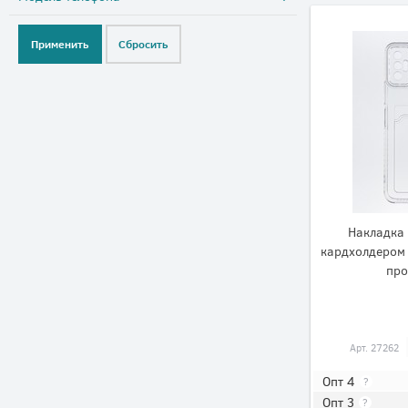
Накладка 
кардхолдером 
про
Арт.
27262
Опт 4
?
Опт 3
?