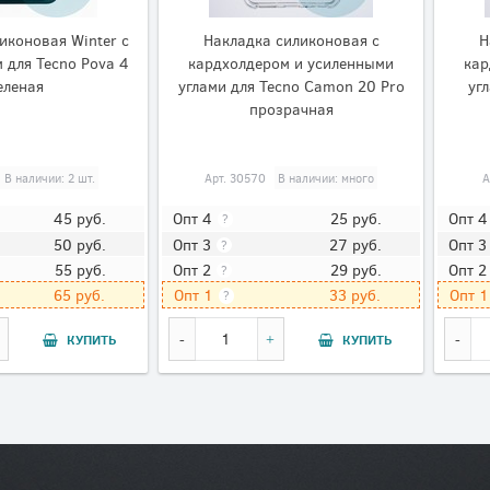
иконовая Winter с
Накладка силиконовая с
Н
 для Tecno Pova 4
кардхолдером и усиленными
кар
еленая
углами для Tecno Camon 20 Pro
уг
прозрачная
В наличии: 2 шт.
Арт.
30570
В наличии: много
А
45
руб.
25
руб.
Опт 4
Опт 4
?
50
руб.
27
руб.
Опт 3
Опт 3
?
55
руб.
29
руб.
Опт 2
Опт 2
?
65
руб.
33
руб.
Опт 1
Опт 1
?
КУПИТЬ
КУПИТЬ