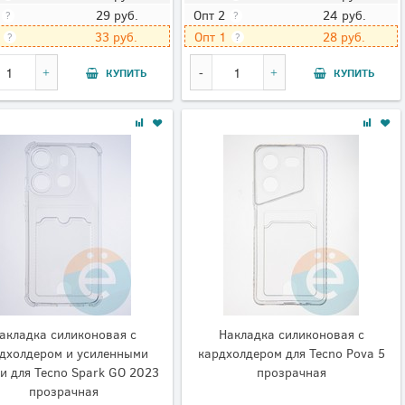
29
руб.
24
руб.
Опт 2
?
?
33
руб.
28
руб.
Опт 1
?
?
КУПИТЬ
КУПИТЬ
акладка силиконовая с
Накладка силиконовая с
дхолдером и усиленными
кардхолдером для Tecno Pova 5
и для Tecno Spark GO 2023
прозрачная
прозрачная