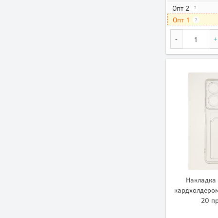
Опт 2
?
Опт 1
?
Накладка 
кардхолдером
20 п