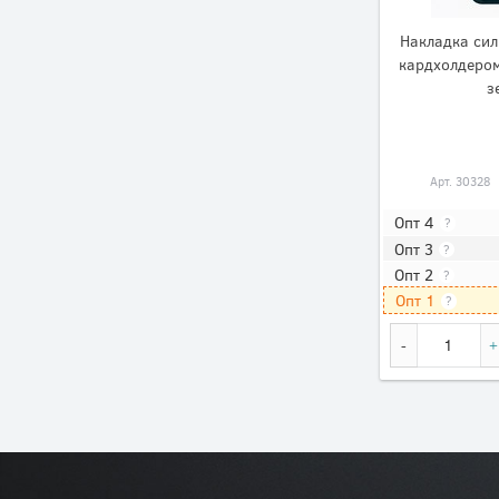
Накладка сил
кардхолдером
з
Арт.
30328
Опт 4
?
Опт 3
?
Опт 2
?
Опт 1
?