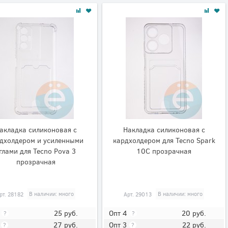
акладка силиконовая с
Накладка силиконовая с
дхолдером и усиленными
кардхолдером для Tecno Spark
глами для Tecno Pova 3
10C прозрачная
прозрачная
рт.
28182
В наличии: много
Арт.
29013
В наличии: много
25
руб.
20
руб.
Опт 4
?
?
27
руб.
22
руб.
Опт 3
?
?