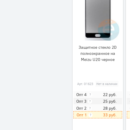
Защитное стекло 2D
полноэкранное на
Meizu U20 черное
Арт.
01623
Нет в наличии
22
руб.
Опт 4
?
25
руб.
Опт 3
?
28
руб.
Опт 2
?
33
руб.
Опт 1
?