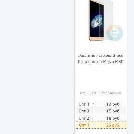
Защитное стекло Glass
Protector на Meizu M5C
Арт.
00899
Нет в наличии
13
руб.
Опт 4
?
15
руб.
Опт 3
?
18
руб.
Опт 2
?
25
руб.
Опт 1
?