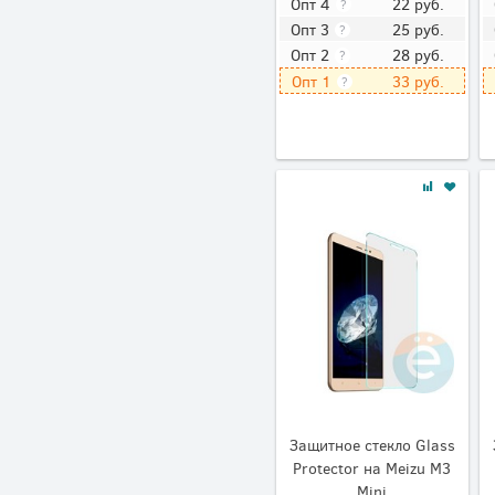
22
руб.
Опт 4
?
25
руб.
Опт 3
?
28
руб.
Опт 2
?
33
руб.
Опт 1
?
Защитное стекло Glass
Protector на Meizu M3
Mini