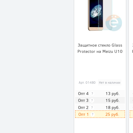
Защитное стекло Glass
Protector на Meizu U10
Арт.
01480
Нет в наличии
13
руб.
Опт 4
?
15
руб.
Опт 3
?
18
руб.
Опт 2
?
25
руб.
Опт 1
?