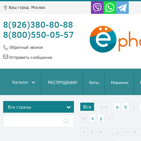
Ваш город:
Москва
8(926)380-80-88
8(800)550-05-57
Обратный звонок
Отправить сообщение
Каталог
РАСПРОДАЖА!
Хиты
Новинки
Все
0-9
a
b
c
w
x
y
z
а
б
в
г
д
е
ё