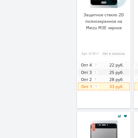
Защитное стекло 2D
полноэкранное на
Meizu M3E черное
Арт.
01611
Нет в наличии
22
руб.
Опт 4
?
25
руб.
Опт 3
?
28
руб.
Опт 2
?
33
руб.
Опт 1
?