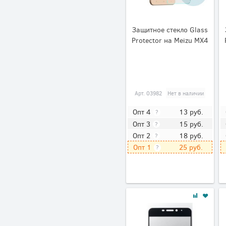
Защитное стекло Glass
Protector на Meizu MX4
Арт.
03982
Нет в наличии
13
руб.
Опт 4
?
15
руб.
Опт 3
?
18
руб.
Опт 2
?
25
руб.
Опт 1
?