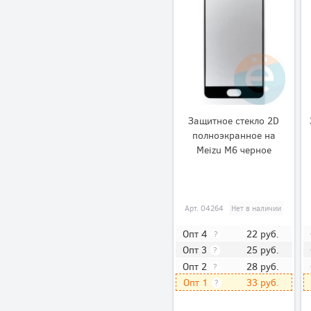
Защитное стекло 2D
полноэкранное на
Meizu M6 черное
Арт.
04264
Нет в наличии
22
руб.
Опт 4
?
25
руб.
Опт 3
?
28
руб.
Опт 2
?
33
руб.
Опт 1
?