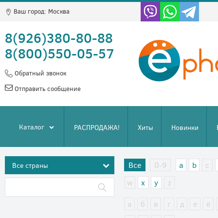
Ваш город:
Москва
8(926)380-80-88
8(800)550-05-57
Обратный звонок
Отправить сообщение
Каталог
РАСПРОДАЖА!
Хиты
Новинки
Все
0-9
a
b
c
w
x
y
z
а
б
в
г
д
е
ё