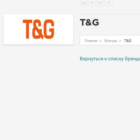
щ
э
ю
я
T&G
Главная
>
Бренды
>
T&G
Вернуться к списку бренд