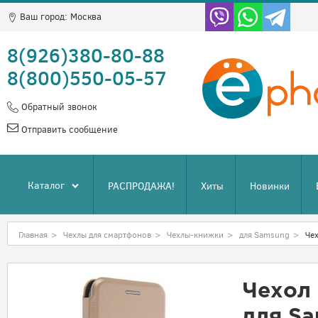
Ваш город:
Москва
8(926)380-80-88
8(800)550-05-57
Обратный звонок
Отправить сообщение
Каталог
РАСПРОДАЖА!
Хиты
Новинки
Главная
>
Чехлы для смартфонов
>
Чехлы-книжки
>
для Samsung
>
Че
Чехол 
для Sa