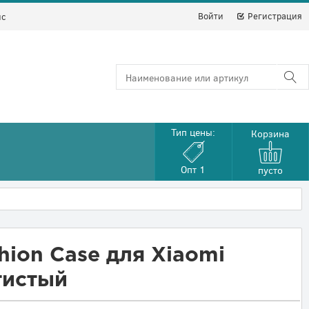
Войти
Регистрация
йс
Тип цены:
Корзина
Опт 1
пусто
ion Case для Xiaomi
тистый