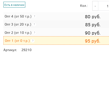
Есть в наличии
Кол.:
80
руб.
Опт 4
(от 50 т.р.)
?
85
руб.
Опт 3
(от 20 т.р.)
?
90
руб.
Опт 2
(от 10 т.р.)
?
95
руб.
Опт 1
(от 0 т.р.)
?
Артикул:
29210