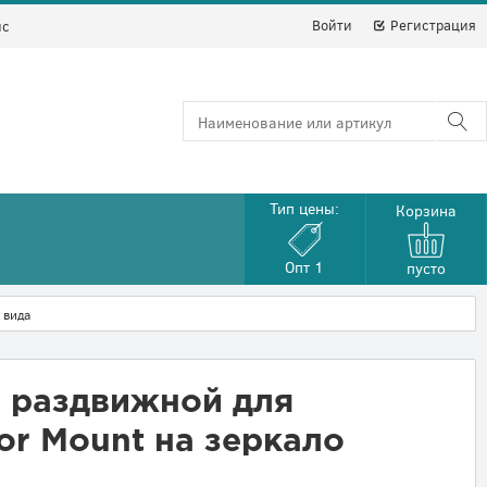
Войти
Регистрация
йс
Тип цены:
Корзина
Опт 1
пусто
 вида
 раздвижной для
or Mount на зеркало