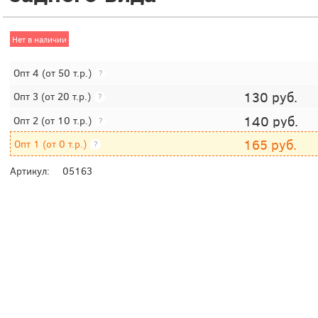
Нет в наличии
Опт 4
(от 50 т.р.)
?
130
руб.
Опт 3
(от 20 т.р.)
?
140
руб.
Опт 2
(от 10 т.р.)
?
165
руб.
Опт 1
(от 0 т.р.)
?
Артикул:
05163