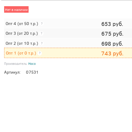
Нет в наличии
653
руб.
Опт 4
(от 50 т.р.)
?
675
руб.
Опт 3
(от 20 т.р.)
?
698
руб.
Опт 2
(от 10 т.р.)
?
743
руб.
Опт 1
(от 0 т.р.)
?
Производитель:
Hoco
Артикул:
07531