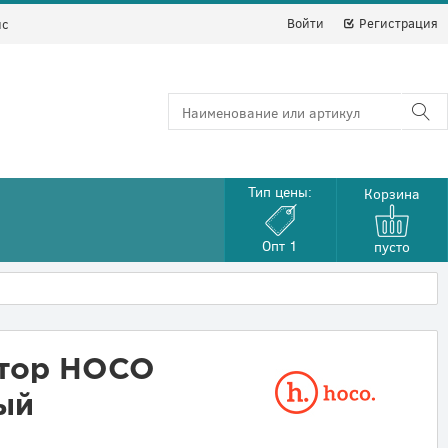
Войти
Регистрация
йс
Тип цены:
Корзина
Опт 1
пусто
ятор HOCO
ый