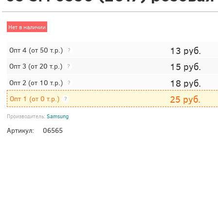
Нет в наличии
13
руб.
Опт 4
(от 50 т.р.)
?
15
руб.
Опт 3
(от 20 т.р.)
?
18
руб.
Опт 2
(от 10 т.р.)
?
25
руб.
Опт 1
(от 0 т.р.)
?
Производитель:
Samsung
Артикул:
06565