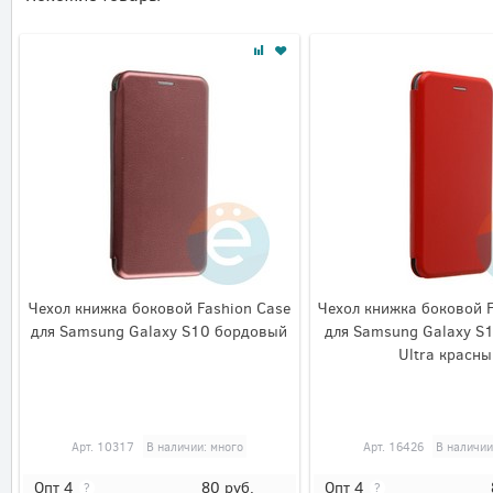
Чехол книжка боковой Fashion Case
Чехол книжка боковой 
для Samsung Galaxy S10 бордовый
для Samsung Galaxy S
Ultra красны
Арт.
10317
В наличии: много
Арт.
16426
В наличии
80
руб.
Опт 4
Опт 4
?
?