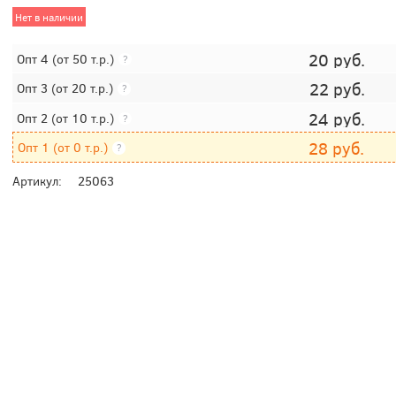
Нет в наличии
20
руб.
Опт 4
(от 50 т.р.)
?
22
руб.
Опт 3
(от 20 т.р.)
?
24
руб.
Опт 2
(от 10 т.р.)
?
28
руб.
Опт 1
(от 0 т.р.)
?
Артикул:
25063