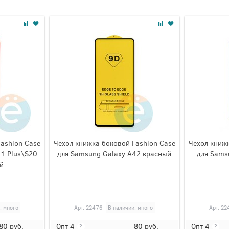
Fashion Case
Чехол книжка боковой Fashion Case
Чехол книжк
11 Plus\S20
для Samsung Galaxy A42 красный
для Sams
й
: много
Арт.
22476
В наличии: много
Арт.
22
80
руб.
80
руб.
Опт 4
Опт 4
?
?