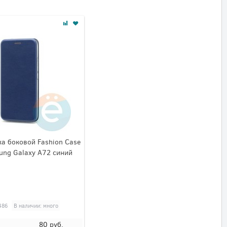
а боковой Fashion Case
ung Galaxy A72 синий
486
В наличии: много
80
руб.