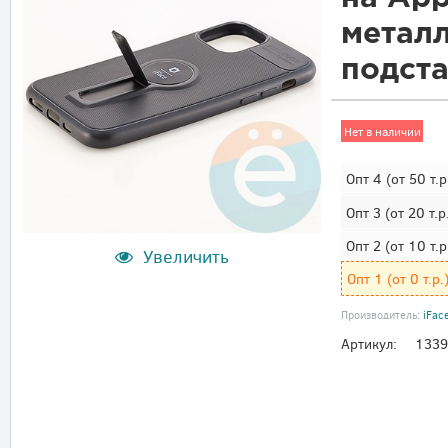
металл
подст
Нет в наличии
Опт 4
(от 50 т.р
Опт 3
(от 20 т.р
Опт 2
(от 10 т.р
Увеличить
Опт 1
(от 0 т.р.
Производитель:
iFac
Артикул:
133