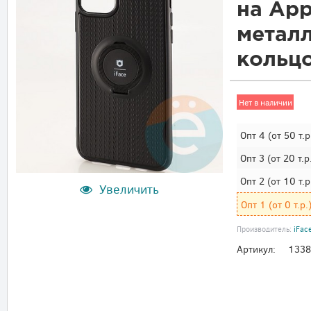
на App
металл
кольц
Нет в наличии
Опт 4
(от 50 т.р
Опт 3
(от 20 т.р
Опт 2
(от 10 т.р
Увеличить
Опт 1
(от 0 т.р.
Производитель:
iFac
Артикул:
133