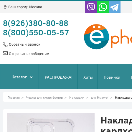
Ваш город:
Москва
8(926)380-80-88
8(800)550-05-57
Обратный звонок
Отправить сообщение
Каталог
РАСПРОДАЖА!
Хиты
Новинки
Главная
>
Чехлы для смартфонов
>
Накладки
>
для Huawei
>
Накладка 
Наклад
кардх