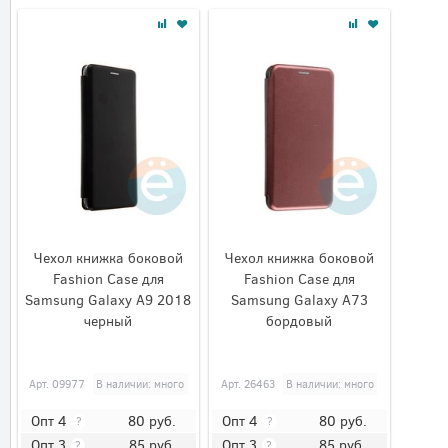
Чехол книжка боковой
Чехол книжка боковой
Fashion Case для
Fashion Case для
Samsung Galaxy A9 2018
Samsung Galaxy A73
черный
бордовый
Арт.
09977
В наличии: много
Арт.
26463
В наличии: много
80
руб.
80
руб.
Опт 4
Опт 4
?
?
85
руб.
85
руб.
Опт 3
Опт 3
?
?