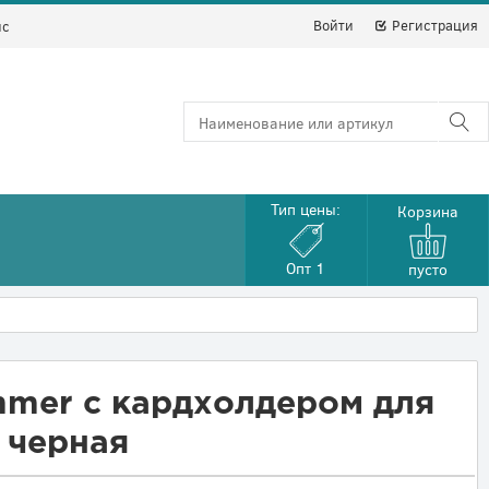
Войти
Регистрация
йс
Тип цены:
Корзина
Опт 1
пусто
mmer с кардхолдером для
 черная