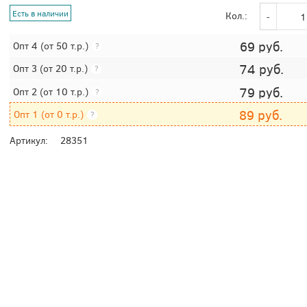
Есть в наличии
Кол.:
69
руб.
Опт 4
(от 50 т.р.)
?
74
руб.
Опт 3
(от 20 т.р.)
?
79
руб.
Опт 2
(от 10 т.р.)
?
89
руб.
Опт 1
(от 0 т.р.)
?
Артикул:
28351