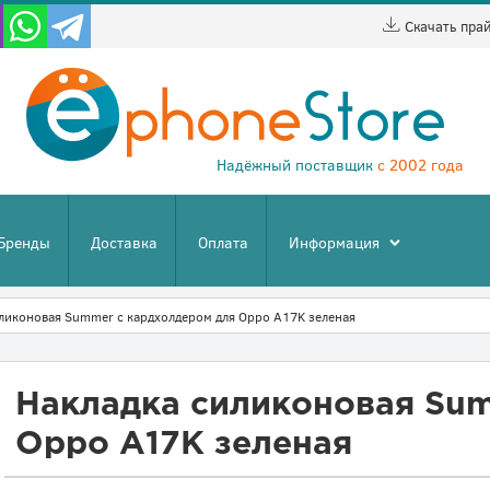
Скачать пра
Надёжный поставщик
с 2002 года
Бренды
Доставка
Оплата
Информация
ликоновая Summer с кардхолдером для Oppo A17K зеленая
Накладка силиконовая Su
Oppo A17K зеленая