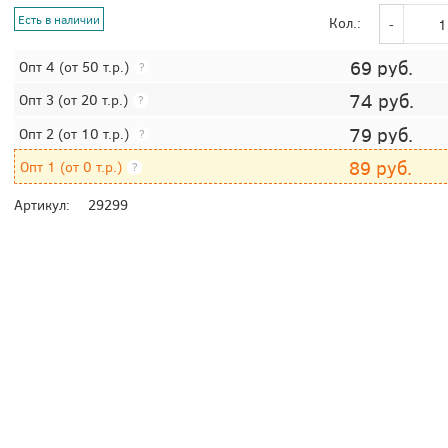
Есть в наличии
Кол.:
69
руб.
Опт 4
(от 50 т.р.)
?
74
руб.
Опт 3
(от 20 т.р.)
?
79
руб.
Опт 2
(от 10 т.р.)
?
89
руб.
Опт 1
(от 0 т.р.)
?
Артикул:
29299