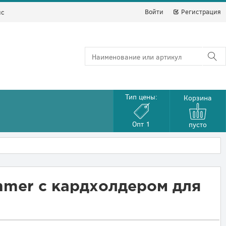
Войти
Регистрация
йс
Тип цены:
Корзина
Опт 1
пусто
mmer с кардхолдером для