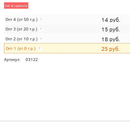
Нет в наличии
14
руб.
Опт 4
(от 50 т.р.)
?
15
руб.
Опт 3
(от 20 т.р.)
?
18
руб.
Опт 2
(от 10 т.р.)
?
25
руб.
Опт 1
(от 0 т.р.)
?
Артикул:
03122