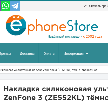
Скачать пра
Надёжный поставщик
с 2002 года
Бренды
Доставка
Оплата
Информация
ликоновая ультратонкая на Asus ZenFone 3 (ZE552KL) тёмно-прозрачная
Накладка силиконовая уль
ZenFone 3 (ZE552KL) тёмн