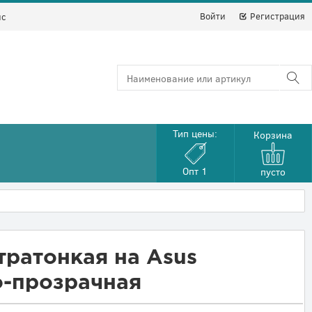
Войти
Регистрация
йс
Тип цены:
Корзина
Опт 1
пусто
тратонкая на Asus
о-прозрачная