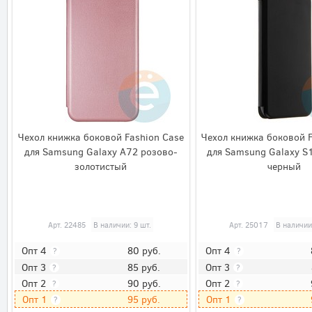
Чехол книжка боковой Fashion Case
Чехол книжка боковой 
для Samsung Galaxy A72 розово-
для Samsung Galaxy S1
золотистый
черный
Арт.
22485
В наличии: 9 шт.
Арт.
25017
В наличии
80
руб.
Опт 4
Опт 4
?
?
85
руб.
Опт 3
Опт 3
?
?
90
руб.
Опт 2
Опт 2
?
?
95
руб.
Опт 1
Опт 1
?
?