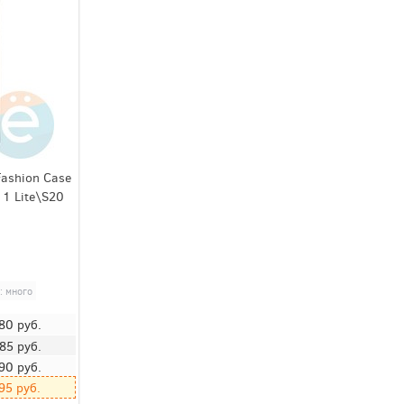
Fashion Case
1 Lite\S20
: много
80
руб.
85
руб.
90
руб.
95
руб.