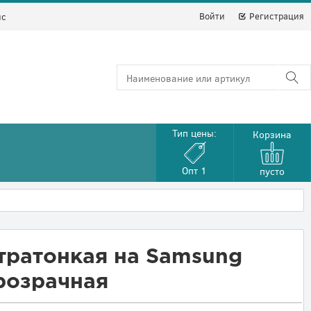
Войти
Регистрация
йс
Тип цены:
Корзина
Опт 1
пусто
тратонкая на Samsung
прозрачная