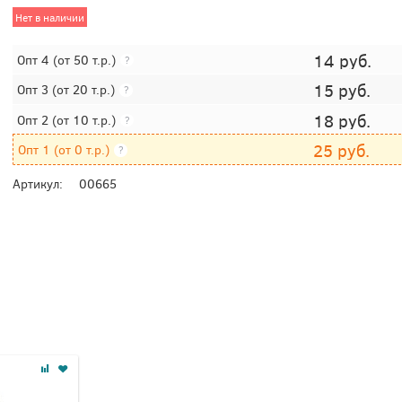
Нет в наличии
14
руб.
Опт 4
(от 50 т.р.)
?
15
руб.
Опт 3
(от 20 т.р.)
?
18
руб.
Опт 2
(от 10 т.р.)
?
25
руб.
Опт 1
(от 0 т.р.)
?
Артикул:
00665