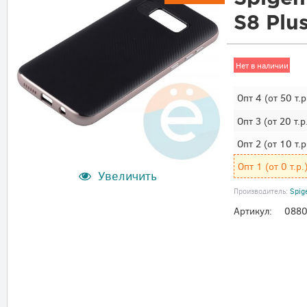
S8 Plu
Нет в наличии
Опт 4
(от 50 т.р
Опт 3
(от 20 т.р
Опт 2
(от 10 т.р
Опт 1
(от 0 т.р.
Увеличить
Производитель:
Spig
Артикул:
088