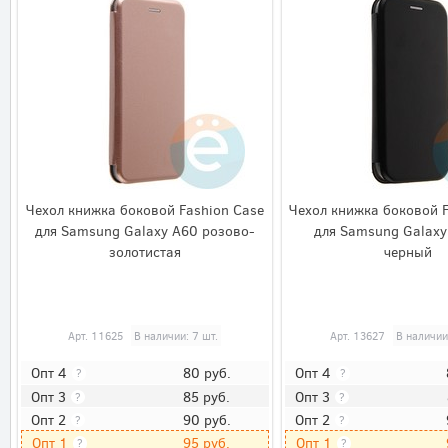
Чехол книжка боковой Fashion Case
Чехол книжка боковой 
для Samsung Galaxy A60 розово-
для Samsung Galaxy
золотистая
черный
Арт.
11625
В наличии: 7 шт.
Арт.
13627
В наличии
80
руб.
Опт 4
Опт 4
?
?
85
руб.
Опт 3
Опт 3
?
?
90
руб.
Опт 2
Опт 2
?
?
95
руб.
Опт 1
Опт 1
?
?