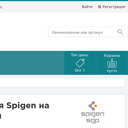
Войти
Регистрация
йс
Тип цены:
Корзина
Опт 1
пусто
 Spigen на
я