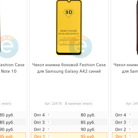
Fashion Case
Чехол книжка боковой Fashion Case
Чехол книжк
 Note 10
для Samsung Galaxy A42 синий
для Sam
: много
Арт.
22478
В наличии: много
Арт.
24
80
руб.
80
руб.
Опт 4
Опт 4
?
?
85
руб.
85
руб.
Опт 3
Опт 3
?
?
90
руб.
90
руб.
Опт 2
Опт 2
?
?
95
руб.
95
руб.
Опт 1
Опт 1
?
?