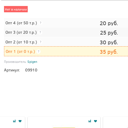
Нет в наличии
20
руб.
Опт 4
(от 50 т.р.)
?
25
руб.
Опт 3
(от 20 т.р.)
?
30
руб.
Опт 2
(от 10 т.р.)
?
35
руб.
Опт 1
(от 0 т.р.)
?
Производитель:
Spigen
Артикул:
09910