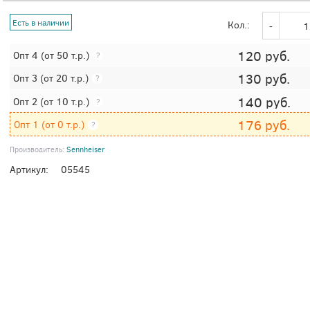
Есть в наличии
Кол.:
120
руб.
Опт 4
(от 50 т.р.)
?
130
руб.
Опт 3
(от 20 т.р.)
?
140
руб.
Опт 2
(от 10 т.р.)
?
176
руб.
Опт 1
(от 0 т.р.)
?
Производитель:
Sennheiser
Артикул:
05545