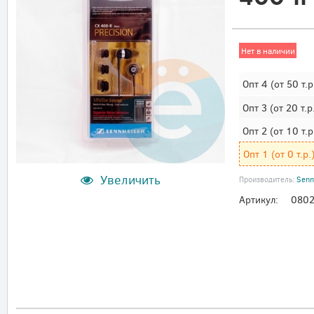
Нет в наличии
Опт 4
(от 50 т.р
Опт 3
(от 20 т.р
Опт 2
(от 10 т.р
Опт 1
(от 0 т.р.
Увеличить
Производитель:
Senn
Артикул:
080