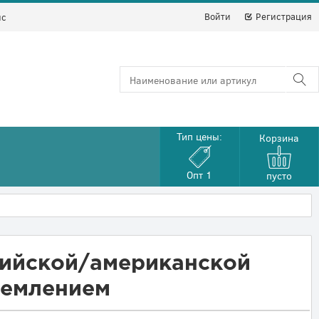
Войти
Регистрация
йс
Тип цены:
Корзина
Опт 1
пусто
лийской/американской
землением