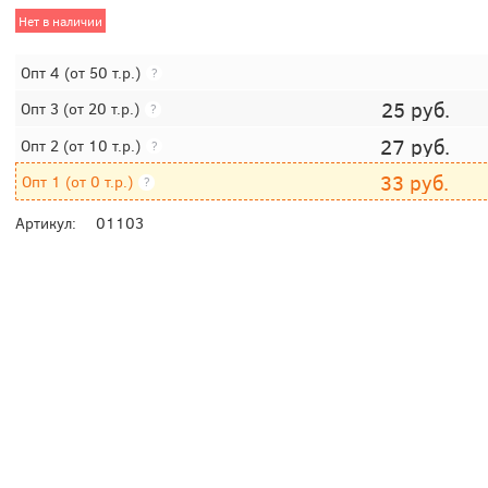
Нет в наличии
Опт 4
(от 50 т.р.)
?
25
руб.
Опт 3
(от 20 т.р.)
?
27
руб.
Опт 2
(от 10 т.р.)
?
33
руб.
Опт 1
(от 0 т.р.)
?
Артикул:
01103