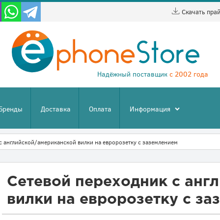
Скачать пра
Надёжный поставщик
с 2002 года
Бренды
Доставка
Оплата
Информация
с английской/американской вилки на евророзетку с заземлением
Сетевой переходник с анг
вилки на евророзетку с за