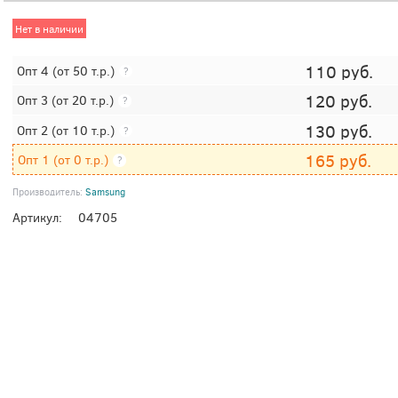
Нет в наличии
110
руб.
Опт 4
(от 50 т.р.)
?
120
руб.
Опт 3
(от 20 т.р.)
?
130
руб.
Опт 2
(от 10 т.р.)
?
165
руб.
Опт 1
(от 0 т.р.)
?
Производитель:
Samsung
Артикул:
04705