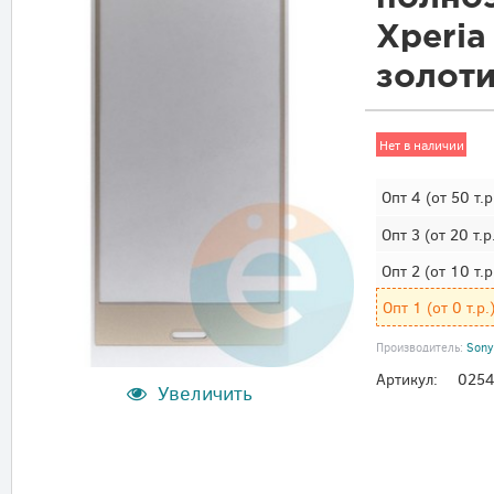
Xperia
золот
Нет в наличии
Опт 4
(от 50 т.р
Опт 3
(от 20 т.р
Опт 2
(от 10 т.р
Опт 1
(от 0 т.р.
Производитель:
Sony
Артикул:
025
Увеличить