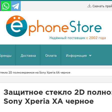
Скачать пра
Надёжный поставщик
с 2002 года
Бренды
Доставка
Оплата
Информация
текло 2D полноэкранное на Sony Xperia XA черное
Защитное стекло 2D полно
Sony Xperia XA черное