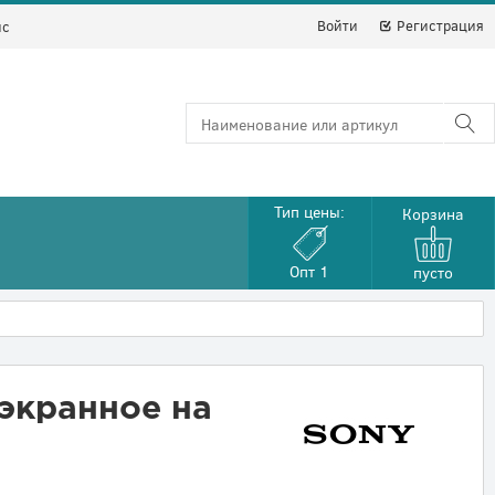
Войти
Регистрация
йс
Тип цены:
Корзина
Опт 1
пусто
экранное на