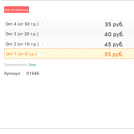
Нет в наличии
35
руб.
Опт 4
(от 50 т.р.)
?
40
руб.
Опт 3
(от 20 т.р.)
?
45
руб.
Опт 2
(от 10 т.р.)
?
55
руб.
Опт 1
(от 0 т.р.)
?
Производитель:
Sony
Артикул:
01646