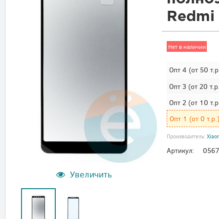
Redmi 
Нет в наличии
Опт 4
(от 50 т.р
Опт 3
(от 20 т.р
Опт 2
(от 10 т.р
Опт 1
(от 0 т.р.
Производитель:
Xiao
Артикул:
056
Увеличить