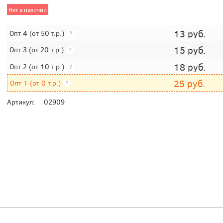
Нет в наличии
13
руб.
Опт 4
(от 50 т.р.)
?
15
руб.
Опт 3
(от 20 т.р.)
?
18
руб.
Опт 2
(от 10 т.р.)
?
25
руб.
Опт 1
(от 0 т.р.)
?
Артикул:
02909