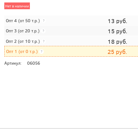
Нет в наличии
13
руб.
Опт 4
(от 50 т.р.)
?
15
руб.
Опт 3
(от 20 т.р.)
?
18
руб.
Опт 2
(от 10 т.р.)
?
25
руб.
Опт 1
(от 0 т.р.)
?
Артикул:
06056