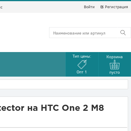
Войти
Регистрация
йс
Тип цены:
Корзина
Опт 1
пусто
tector на HTC One 2 M8