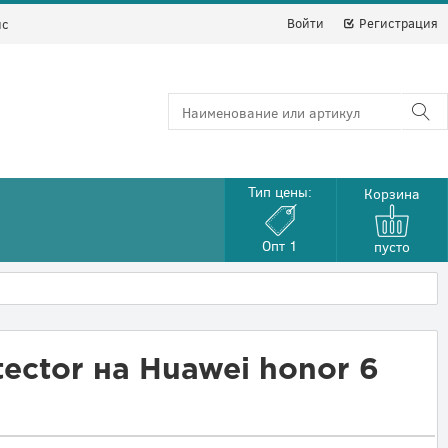
Войти
Регистрация
йс
Тип цены:
Корзина
Опт 1
пусто
ector на Huawei honor 6