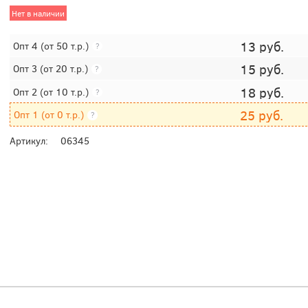
Нет в наличии
13
руб.
Опт 4
(от 50 т.р.)
?
15
руб.
Опт 3
(от 20 т.р.)
?
18
руб.
Опт 2
(от 10 т.р.)
?
25
руб.
Опт 1
(от 0 т.р.)
?
Артикул:
06345