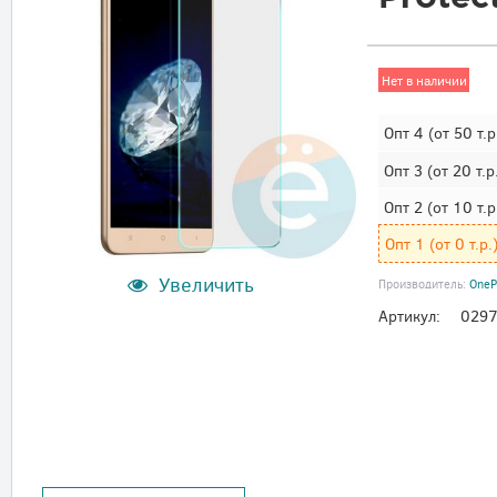
Нет в наличии
Опт 4
(от 50 т.р
Опт 3
(от 20 т.р
Опт 2
(от 10 т.р
Опт 1
(от 0 т.р.
Увеличить
Производитель:
OneP
Артикул:
029