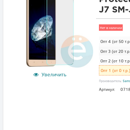
J7 SM-
Нет в наличии
Опт 4
(от 50 т.р
Опт 3
(от 20 т.р
Опт 2
(от 10 т.р
Опт 1
(от 0 т.р.
Увеличить
Производитель:
Sam
Артикул:
071