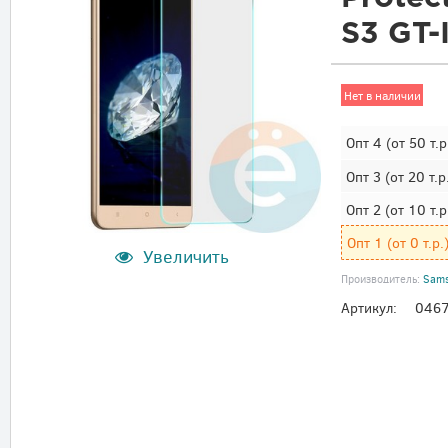
S3 GT-
Нет в наличии
Опт 4
(от 50 т.р
Опт 3
(от 20 т.р
Опт 2
(от 10 т.р
Опт 1
(от 0 т.р.
Увеличить
Производитель:
Sam
Артикул:
046