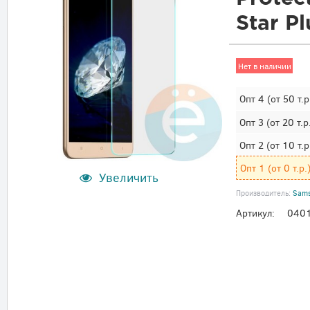
Star P
Нет в наличии
Опт 4
(от 50 т.р
Опт 3
(от 20 т.р
Опт 2
(от 10 т.р
Опт 1
(от 0 т.р.
Увеличить
Производитель:
Sam
Артикул:
040