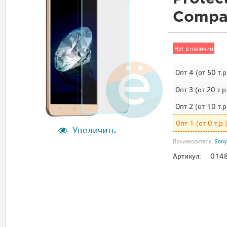
Compa
Нет в наличии
Опт 4
(от 50 т.р
Опт 3
(от 20 т.р
Опт 2
(от 10 т.р
Опт 1
(от 0 т.р.
Увеличить
Производитель:
Sony
Артикул:
014