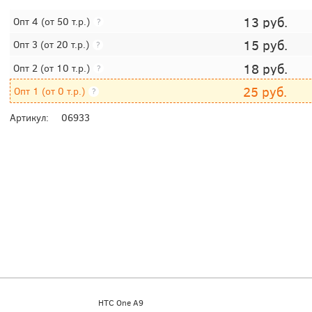
13
руб.
Опт 4
(от 50 т.р.)
?
15
руб.
Опт 3
(от 20 т.р.)
?
18
руб.
Опт 2
(от 10 т.р.)
?
25
руб.
Опт 1
(от 0 т.р.)
?
Артикул:
06933
HTC One A9