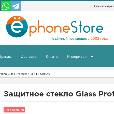
Скачать пра
Надёжный поставщик
с 2002 года
Бренды
Доставка
Оплата
Информация
екло Glass Protector на HTC One A9
Защитное стекло Glass Pro
Нет в наличии