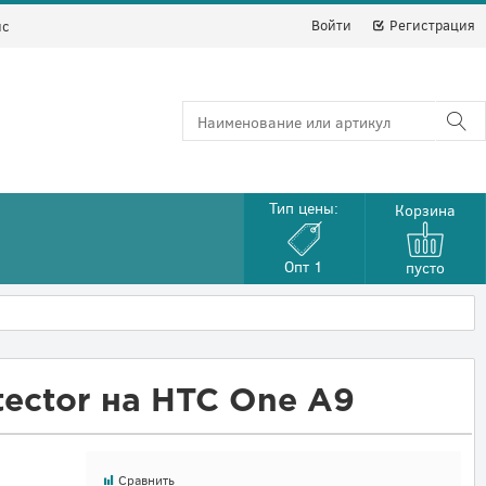
Войти
Регистрация
йс
Тип цены:
Корзина
Опт 1
пусто
tector на HTC One A9
Сравнить